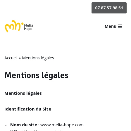
07 87 57 98 51
Aller
au
Menu
contenu
Accueil
»
Mentions légales
Mentions légales
Mentions légales
Identification du Site
–
Nom du site
: www.melia-hope.com