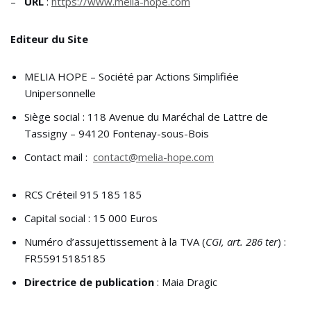
–
URL
:
https://www.melia-hope.com
Editeur du Site
MELIA HOPE – Société par Actions Simplifiée
Unipersonnelle
Siège social : 118 Avenue du Maréchal de Lattre de
Tassigny – 94120 Fontenay-sous-Bois
Contact mail :
contact@melia-hope.com
RCS Créteil 915 185 185
Capital social : 15 000 Euros
Numéro d’assujettissement à la TVA (
CGI, art. 286 ter
) :
FR55915185185
Directrice de publication
: Maia Dragic