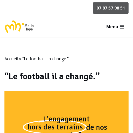
07 87 57 98 51
Aller
au
Menu
contenu
Accueil
»
“Le football il a changé.”
“Le football il a changé.”
L'engagement
hors des terrains
de nos